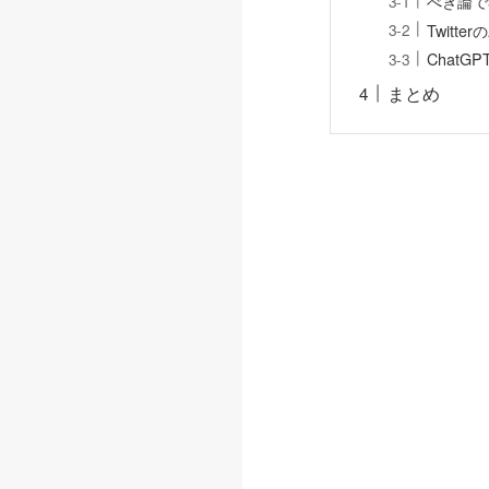
べき論で
Twitt
ChatG
まとめ