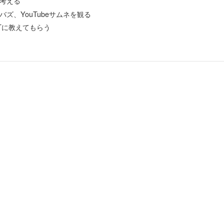
考える
erのバズ、YouTubeサムネを観る
PTに教えてもらう