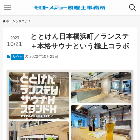
ホーム
サウナ
ととけん日本橋浜町／ランステ
2023
10/21
＋本格サウナという極上コラボ
2023年10月21日
サウナ