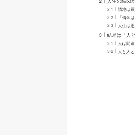
人生の縮図
隣地は買
「借金は
人生は思
結局は「人
人は間違
人と人と