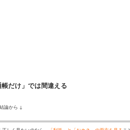
通帳だけ」では間違える
結論から ↓
を正しく見たいのなら、
「利益」と「おカネ」の両方を見る
こ