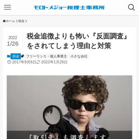
ホーム
税金
税金追徴よりも怖い『反面調査』
2022
1/26
をされてしまう理由と対策
税金
フリーランス・個人事業主
小さな会社
2017年9月6日
2022年1月26日