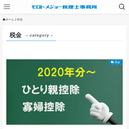
ホーム
税金
税金
– category –
税金