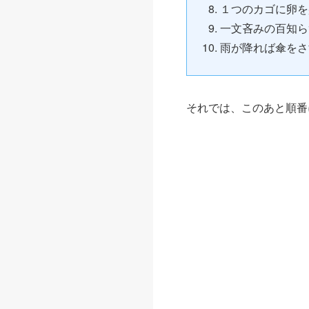
１つのカゴに卵を
一文吝みの百知ら
雨が降れば傘をさ
それでは、このあと順番