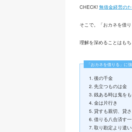
CHECK!
無借金経営のた
そこで。「おカネを借り
理解を深めることはもち
「おカネを借りる」に強
後の千金
先立つものは金
銭ある時は鬼をも
金は片行き
貸すも親切、貸さ
借りる八合済す一
取り勘定より遣い