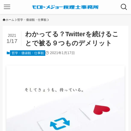
ホーム
哲学・価値観・仕事観
わかってる？Twitterを続けるこ
2021
1/17
とで被る９つものデメリット
2021年1月17日
哲学・価値観・仕事観