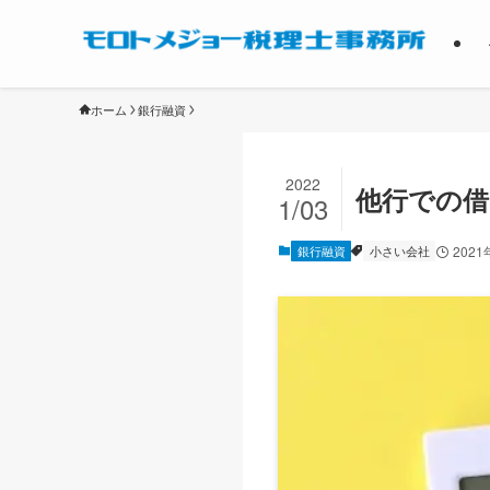
ホーム
銀行融資
2022
他行での借
1/03
銀行融資
小さい会社
2021