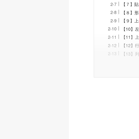
【７】貼
【８】形
【９】上
【10】
【11】
【12】
【13】