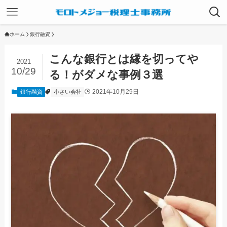
ホーム
銀行融資
こんな銀行とは縁を切ってや
2021
10/29
る！がダメな事例３選
2021年10月29日
銀行融資
小さい会社