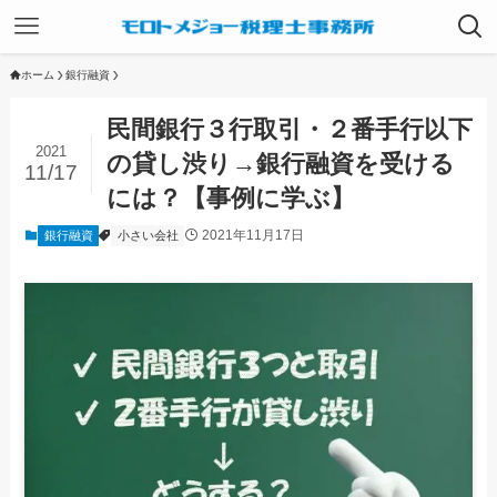
ホーム
銀行融資
民間銀行３行取引・２番手行以下
2021
の貸し渋り→銀行融資を受ける
11/17
には？【事例に学ぶ】
2021年11月17日
銀行融資
小さい会社