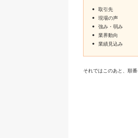
取引先
現場の声
強み・弱み
業界動向
業績見込み
それではこのあと、順番