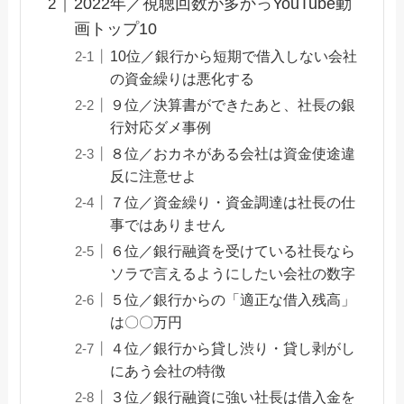
2022年／視聴回数が多かっYouTube動
画トップ10
10位／銀行から短期で借入しない会社
の資金繰りは悪化する
９位／決算書ができたあと、社長の銀
行対応ダメ事例
８位／おカネがある会社は資金使途違
反に注意せよ
７位／資金繰り・資金調達は社長の仕
事ではありません
６位／銀行融資を受けている社長なら
ソラで言えるようにしたい会社の数字
５位／銀行からの「適正な借入残高」
は〇〇万円
４位／銀行から貸し渋り・貸し剥がし
にあう会社の特徴
３位／銀行融資に強い社長は借入金を