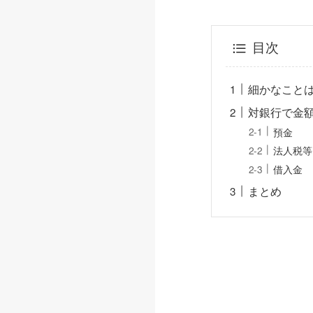
目次
細かなこと
対銀行で金
預金
法人税等
借入金
まとめ