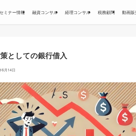
セミナー情報
融資コンサル
経理コンサル
税務顧問
動画販
策としての銀行借入
年6月14日