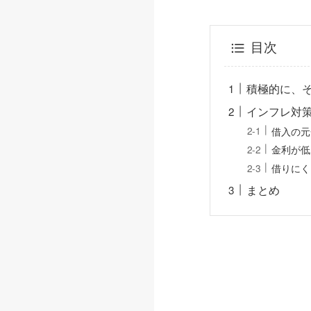
目次
積極的に、
インフレ対
借入の元
金利が低
借りにく
まとめ