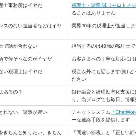
理士事務所はイヤだ
税理士・諸留 誕（モロトメ
ることはありません
ンスのない担当者などはイヤ
業界20年の税理士が担当しま
士で話が合わない
担当するのは49歳の税理士で
柄で偉そうなのがイヤだ
お客さまへの丁寧な対応には
ない税理士はイヤだ
税金以外にも話します(笑) 
ださい
はあるの？
銀行融資と経理効率化支援に
り。当ブログでも毎日、情報
とれない、返事が遅い
チャットシステム
「ChatWor
ーな連絡手段を提供します
をきちんと知りたい、きちん
「間違い節税」と「正しい節