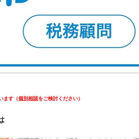
います（
個別相談
をご検討ください）
は