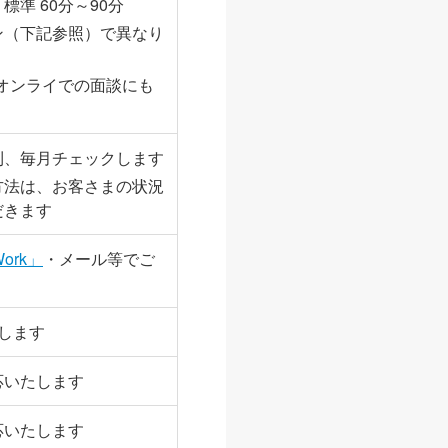
準 60分～90分
ン（下記参照）で異なり
よるオンライでの面談にも
則、毎月チェックします
方法は、お客さまの状況
だきます
Work」
・メール等でご
します
応いたします
応いたします