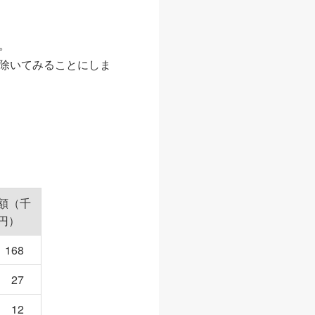
。
除いてみることにしま
額（千
円）
168
27
12