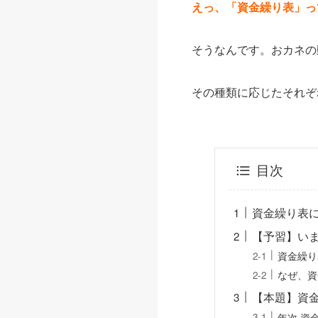
えっ、「資金繰り表」っ
そうなんです。おカネの
その種類に応じたそれぞ
目次
資金繰り表
【予習】い
資金繰り
なぜ、資
【本題】資
年次 資