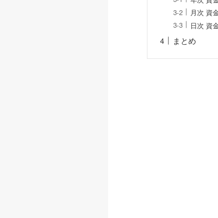
月次 資
日次 資
まとめ