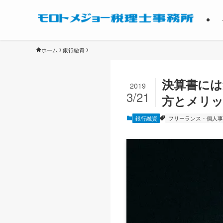
ホーム
銀行融資
決算書には
2019
3/21
方とメリ
銀行融資
フリーランス・個人事