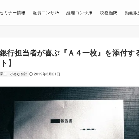
セミナー情報
融資コンサル
経理コンサル
税務顧問
動画販
銀行担当者が喜ぶ『Ａ４一枚』を添付す
ット】
業主
小さな会社
2019年3月21日