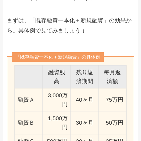
まずは、「既存融資一本化＋新規融資」の効果か
ら。具体例で見てみましょう ↓
「既存融資一本化＋新規融資」の具体例
融資残
残り返
毎月返
高
済期間
済額
3,000万
融資Ａ
40ヶ月
75万円
円
1,500万
融資Ｂ
30ヶ月
50万円
円