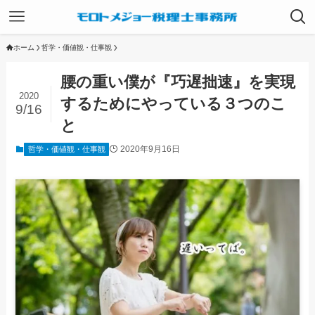
ホーム
哲学・価値観・仕事観
腰の重い僕が『巧遅拙速』を実現
2020
するためにやっている３つのこ
9/16
と
2020年9月16日
哲学・価値観・仕事観