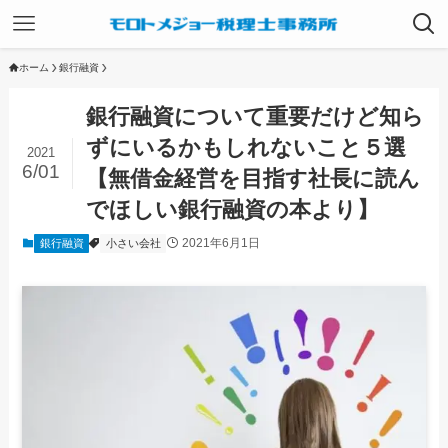
ホーム
銀行融資
銀行融資について重要だけど知ら
ずにいるかもしれないこと５選
2021
6/01
【無借金経営を目指す社長に読ん
でほしい銀行融資の本より】
2021年6月1日
銀行融資
小さい会社