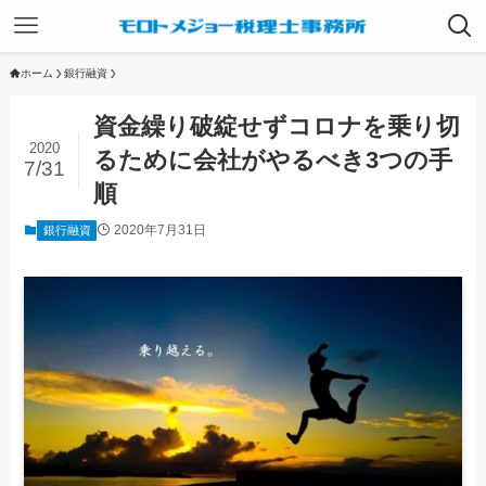
ホーム
銀行融資
資金繰り破綻せずコロナを乗り切
2020
るために会社がやるべき3つの手
7/31
順
2020年7月31日
銀行融資