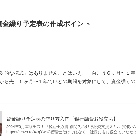
資金繰り予定表の作成ポイント
対的な様式」はありません。とはいえ、「向こう６ヶ月〜１年
から先、６ヶ月〜１年ていどの期間を対象にして、資金繰りの
資金繰り予定表の作り方入門【銀行融資お役立ち】
2024年3月重版出来！『税理士必携 顧問先の銀行融資支援スキル 実装ハ
https://amzn.to/47qYwoC税理士だけではなく、社長にもお役立てい