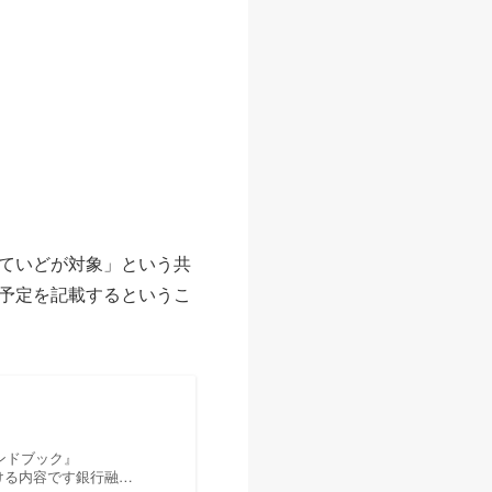
ていどが対象」という共
予定を記載するというこ
ンドブック』
ただける内容です銀行融…