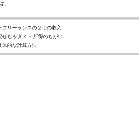
は、
たフリーランスの２つの収入
混ぜちゃダメ ～所得のちがい
具体的な計算方法