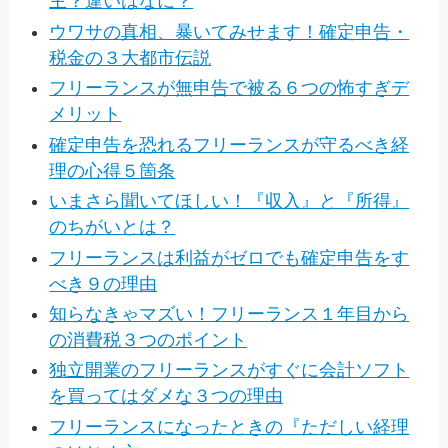
主？違いはなに？
ウワサの真相、暴いてみせます！確定申告・
税金の３大都市伝説
フリーランスが無申告で被る６つの怖すぎデ
メリット
確定申告を恐れるフリーランスが守るべき経
理の心得５箇条
いまさら聞いてほしい！『収入』と『所得』
のちがいとは？
フリーランスは利益がゼロでも確定申告をす
べき９の理由
知らなきゃマズい！フリーランス１年目から
の消費税３つのポイント
独立開業のフリーランスがすぐに会計ソフト
を買ってはダメな３つの理由
フリーランスになったときの『ただしい経理