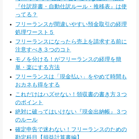
『仕訳辞書・自動仕訳ルール・推移表』は使
ってる？
フリーランスが間違いやすい預金取引の経理
処理ワースト５
フリーランスになったら売上を請求する前に
注意すべき３つのコト
モノを分ける！がフリーランスの経理を簡
単・楽にする方法
フリーランスは「現金払い」をやめて時間も
おカネも得をする
これだけはハズせない！領収書の書き方３つ
のポイント
絶対に破ってはいけない『現金出納帳』３つ
のルール
確定申告で迷わない！フリーランスのための
勘定科目【損益計算書編】