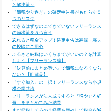
と解決策～
『節税やり過ぎ』の確定申告書がもたらす５
つのリスク
できるはずなのにできていないフリーランス
の節税策を５つ言う
忘れると税金アップ！確定申告は寡婦・寡夫
の控除にご用心
ふるさと納税はいくらまでがいいの？を計算
しよう【フリーランス編】
『決算前にまとめ買い』で節税になる？なら
ない？【貯蔵品】
『すぐ加入』の一択！フリーランスなら小規
模企業共済
フリーランスが法人成りすると『増やせる経
費』をまとめてみた結果
まだ節税してるの？経費を増やして税金を減