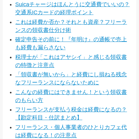
Suicaチャージはほんとうに交通費でいいの？
交通系ICカードの経理ポイント
これは経費か否か？それとも資産？フリーラ
ンスの領収書仕分け術
確定申告その前に！『年明け』の通帳で売上
も経費も漏らさない
税理士が「これはアヤシイ」と感じる領収書
の特徴と注意点
「領収書が無いから」と経費にし損ねる残念
なフリーランスにならないために
こんなの経費にはできません！という領収書
のもらい方
フリーランスが支払う税金は経費になるの？
【勘定科目・仕訳まとめ】
フリーランス・個人事業者のひとりカフェ代
は経費になる！の注意点