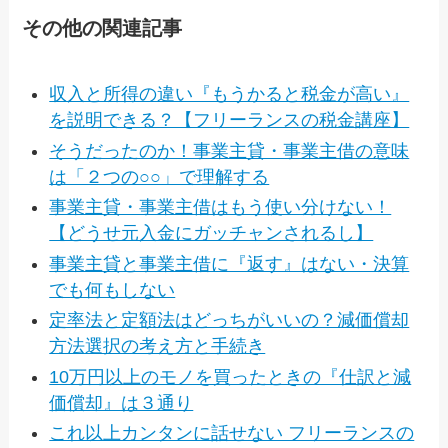
その他の関連記事
収入と所得の違い『もうかると税金が高い』
を説明できる？【フリーランスの税金講座】
そうだったのか！事業主貸・事業主借の意味
は「２つの○○」で理解する
事業主貸・事業主借はもう使い分けない！
【どうせ元入金にガッチャンされるし】
事業主貸と事業主借に『返す』はない・決算
でも何もしない
定率法と定額法はどっちがいいの？減価償却
方法選択の考え方と手続き
10万円以上のモノを買ったときの『仕訳と減
価償却』は３通り
これ以上カンタンに話せない フリーランスの