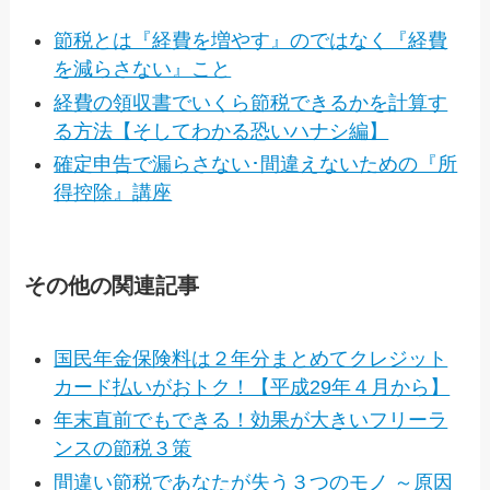
節税とは『経費を増やす』のではなく『経費
を減らさない』こと
経費の領収書でいくら節税できるかを計算す
る方法【そしてわかる恐いハナシ編】
確定申告で漏らさない･間違えないための『所
得控除』講座
その他の関連記事
国民年金保険料は２年分まとめてクレジット
カード払いがおトク！【平成29年４月から】
年末直前でもできる！効果が大きいフリーラ
ンスの節税３策
間違い節税であなたが失う３つのモノ ～原因