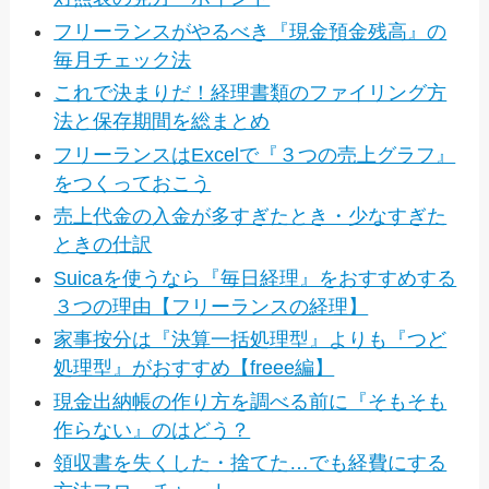
フリーランスがやるべき『現金預金残高』の
毎月チェック法
これで決まりだ！経理書類のファイリング方
法と保存期間を総まとめ
フリーランスはExcelで『３つの売上グラフ』
をつくっておこう
売上代金の入金が多すぎたとき・少なすぎた
ときの仕訳
Suicaを使うなら『毎日経理』をおすすめする
３つの理由【フリーランスの経理】
家事按分は『決算一括処理型』よりも『つど
処理型』がおすすめ【freee編】
現金出納帳の作り方を調べる前に『そもそも
作らない』のはどう？
領収書を失くした・捨てた…でも経費にする