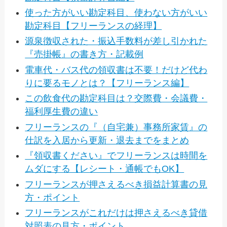
使った方がいい勘定科目、使わない方がいい
勘定科目【フリーランスの経理】
源泉徴収された・振込手数料が差し引かれた
『売掛帳』の書き方・記載例
電車代・バス代の領収書は不要！だけど代わ
りに要るモノとは？【フリーランス編】
この飲食代の勘定科目は？交際費・会議費・
福利厚生費の違い
フリーランスの『（自宅兼）事務所家賃』の
仕訳を入居から更新・退去までをまとめ
『領収書ください』でフリーランスは時間を
ムダにする【レシート・通帳でもOK】
フリーランスが押さえるべき損益計算書の見
方・ポイント
フリーランスがこれだけは押さえるべき貸借
対照表の見方・ポイント