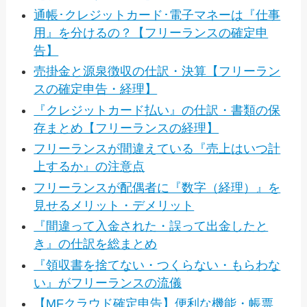
通帳･クレジットカード･電子マネーは『仕事
用』を分けるの？【フリーランスの確定申
告】
売掛金と源泉徴収の仕訳・決算【フリーラン
スの確定申告・経理】
『クレジットカード払い』の仕訳・書類の保
存まとめ【フリーランスの経理】
フリーランスが間違えている『売上はいつ計
上するか』の注意点
フリーランスが配偶者に『数字（経理）』を
見せるメリット・デメリット
『間違って入金された・誤って出金したと
き』の仕訳を総まとめ
『領収書を捨てない・つくらない・もらわな
い』がフリーランスの流儀
【MFクラウド確定申告】便利な機能・帳票