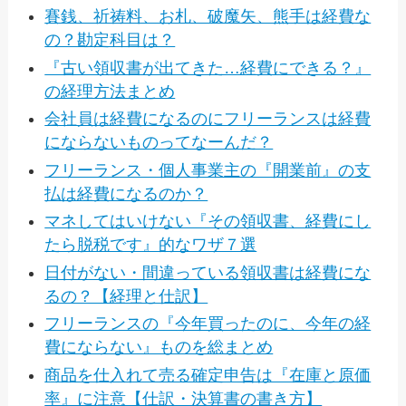
賽銭、祈祷料、お札、破魔矢、熊手は経費な
の？勘定科目は？
『古い領収書が出てきた…経費にできる？』
の経理方法まとめ
会社員は経費になるのにフリーランスは経費
にならないものってなーんだ？
フリーランス・個人事業主の『開業前』の支
払は経費になるのか？
マネしてはいけない『その領収書、経費にし
たら脱税です』的なワザ７選
日付がない・間違っている領収書は経費にな
るの？【経理と仕訳】
フリーランスの『今年買ったのに、今年の経
費にならない』ものを総まとめ
商品を仕入れて売る確定申告は『在庫と原価
率』に注意【仕訳・決算書の書き方】