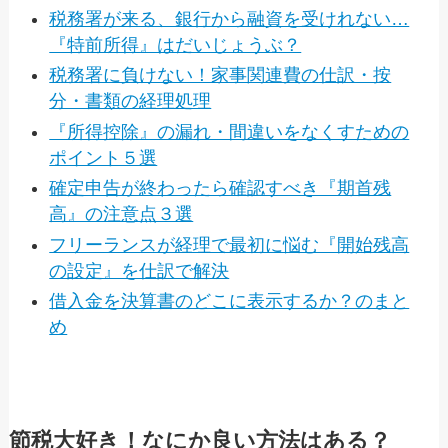
税務署が来る、銀行から融資を受けれない…
『特前所得』はだいじょうぶ？
税務署に負けない！家事関連費の仕訳・按
分・書類の経理処理
『所得控除』の漏れ・間違いをなくすための
ポイント５選
確定申告が終わったら確認すべき『期首残
高』の注意点３選
フリーランスが経理で最初に悩む『開始残高
の設定』を仕訳で解決
借入金を決算書のどこに表示するか？のまと
め
節税大好き！なにか良い方法はある？