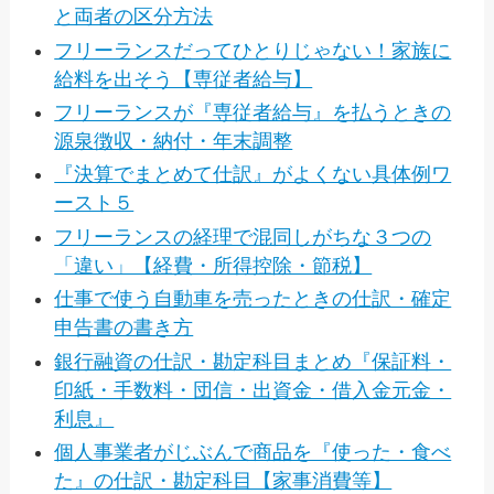
と両者の区分方法
フリーランスだってひとりじゃない！家族に
給料を出そう【専従者給与】
フリーランスが『専従者給与』を払うときの
源泉徴収・納付・年末調整
『決算でまとめて仕訳』がよくない具体例ワ
ースト５
フリーランスの経理で混同しがちな３つの
「違い」【経費・所得控除・節税】
仕事で使う自動車を売ったときの仕訳・確定
申告書の書き方
銀行融資の仕訳・勘定科目まとめ『保証料・
印紙・手数料・団信・出資金・借入金元金・
利息』
個人事業者がじぶんで商品を『使った・食べ
た』の仕訳・勘定科目【家事消費等】