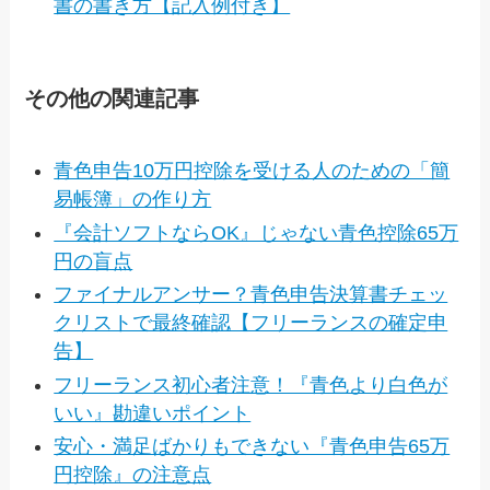
書の書き方【記入例付き】
その他の関連記事
青色申告10万円控除を受ける人のための「簡
易帳簿」の作り方
『会計ソフトならOK』じゃない青色控除65万
円の盲点
ファイナルアンサー？青色申告決算書チェッ
クリストで最終確認【フリーランスの確定申
告】
フリーランス初心者注意！『青色より白色が
いい』勘違いポイント
安心・満足ばかりもできない『青色申告65万
円控除』の注意点