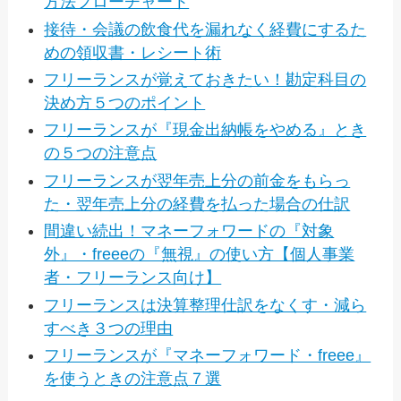
方法フローチャート
接待・会議の飲食代を漏れなく経費にするた
めの領収書・レシート術
フリーランスが覚えておきたい！勘定科目の
決め方５つのポイント
フリーランスが『現金出納帳をやめる』とき
の５つの注意点
フリーランスが翌年売上分の前金をもらっ
た・翌年売上分の経費を払った場合の仕訳
間違い続出！マネーフォワードの『対象
外』・freeeの『無視』の使い方【個人事業
者・フリーランス向け】
フリーランスは決算整理仕訳をなくす・減ら
すべき３つの理由
フリーランスが『マネーフォワード・freee』
を使うときの注意点７選