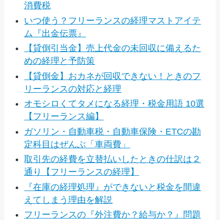
消費税
いつ使う？フリーランスの経理マストアイテ
ム『出金伝票』
【貸倒引当金】売上代金の未回収に備えるた
めの経理と予防策
【貸倒金】おカネが回収できない！ときのフ
リーランスの対応と経理
オモシロくてタメになる経理・税金用語 10選
【フリーランス編】
ガソリン・自動車税・自動車保険・ETCの勘
定科目はぜんぶ「車両費」
取引先の経費を立替払いしたときの仕訳は２
通り【フリーランスの経理】
『在庫の経理処理』ができないと税金を間違
えてしまう理由を解説
フリーランスの『外注費か？給与か？』問題