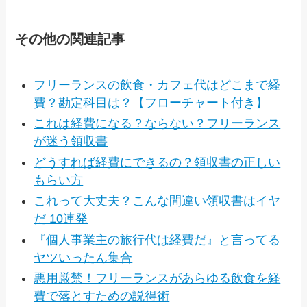
その他の関連記事
フリーランスの飲食・カフェ代はどこまで経
費？勘定科目は？【フローチャート付き】
これは経費になる？ならない？フリーランス
が迷う領収書
どうすれば経費にできるの？領収書の正しい
もらい方
これって大丈夫？こんな間違い領収書はイヤ
だ 10連発
『個人事業主の旅行代は経費だ』と言ってる
ヤツいったん集合
悪用厳禁！フリーランスがあらゆる飲食を経
費で落とすための説得術