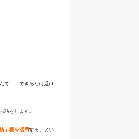
んて… できるだけ避け
お話をします。
情」欄を活用
する、とい