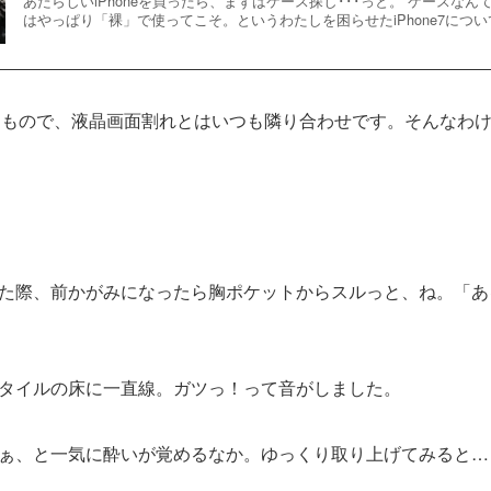
あたらしいiPhoneを買ったら、まずはケース探し･･･っと。 ケースなんて
はやっぱり「裸」で使ってこそ。というわたしを困らせたiPhone7について
族」なもので、液晶画面割れとはいつも隣り合わせです。そんなわ
。
た際、前かがみになったら胸ポケットからスルっと、ね。「あ
タイルの床に一直線。ガツっ！って音がしました。
ぁ、と一気に酔いが覚めるなか。ゆっくり取り上げてみると…