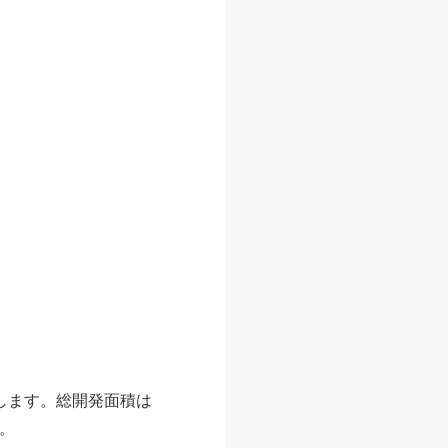
ンします。総開発面積は
み。