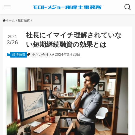
ホーム
銀行融資
社長にイマイチ理解されていな
2024
3/26
い短期継続融資の効果とは
2024年3月26日
銀行融資
小さい会社