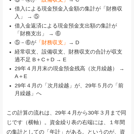
借入による現金預金入金額の集計が「財務収
入」 → ⑤
借入金返済による現金預金支出額の集計が
「財務支出」 → ⑥
⑤－⑥が
「財務収支」
→ D
経常収支、設備収支、財務収支の合計が収支
過不足 B＋C＋D → E
29年４月月末の現金預金残高（次月繰越） →
A＋E
29年４月の「次月繰越」が、29年５月の「前
月繰越」へ
この計算の流れは、29年４月から30年３月まで同
じです（横軸）。資金繰り表の右端には、１年間
の集計としての「年計」がある。というのが、資