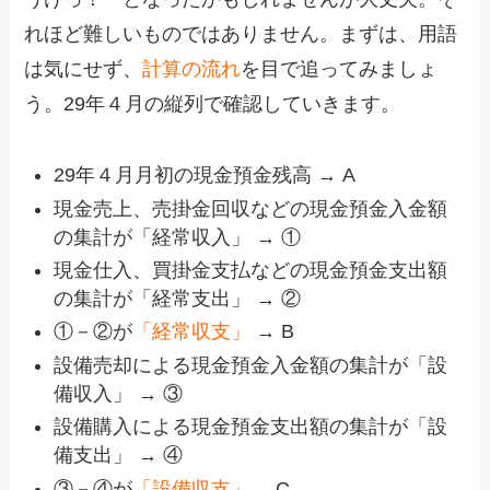
れほど難しいものではありません。まずは、用語
は気にせず、
計算の流れ
を目で追ってみましょ
う。29年４月の縦列で確認していきます。
29年４月月初の現金預金残高 → A
現金売上、売掛金回収などの現金預金入金額
の集計が「経常収入」 → ①
現金仕入、買掛金支払などの現金預金支出額
の集計が「経常支出」 → ②
①－②が
「経常収支」
→ B
設備売却による現金預金入金額の集計が「設
備収入」 → ③
設備購入による現金預金支出額の集計が「設
備支出」 → ④
③－④が
「設備収支」
→ C