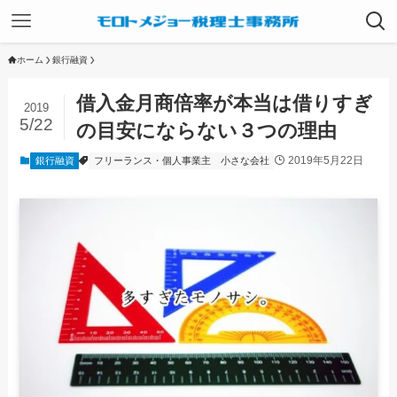
ホーム
銀行融資
借入金月商倍率が本当は借りすぎ
2019
5/22
の目安にならない３つの理由
2019年5月22日
銀行融資
フリーランス・個人事業主
小さな会社