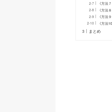
《方法７
《方法８
《方法９
《方法1
まとめ