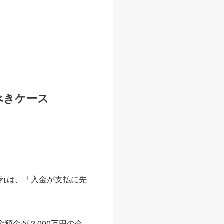
べきケース
れは、「入金が支払に先
預金が 2,000万円の会