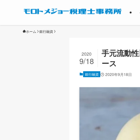
ホーム
銀行融資
手元流動性
2020
9/18
ース
銀行融資
2020年9月18日