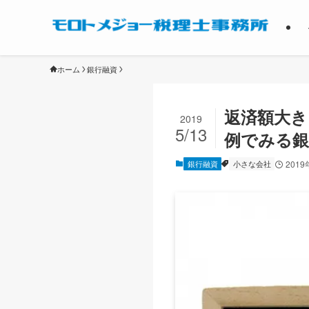
ホーム
銀行融資
返済額大き
2019
5/13
例でみる銀
銀行融資
小さな会社
2019